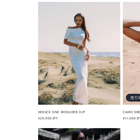
価
価
格
格
売り
SEDUCE ONE SHOULDER O/P
CAMO SH
通
¥20,900 JPY
通
¥11,000 J
常
常
価
価
格
格