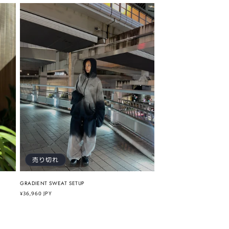
価
格
売り切れ
GRADIENT SWEAT SETUP
通
¥36,960 JPY
常
価
格