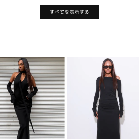
価
格
すべてを表示する