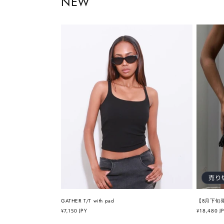
NEW
売り
GATHER T/T with pad
【8月下旬発売
通
¥7,150 JPY
通
¥18,480 J
常
常