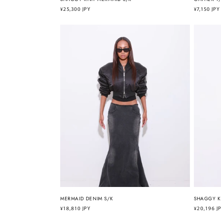
通
¥25,300 JPY
通
¥7,150 JPY
常
常
価
価
格
格
MERMAID DENIM S/K
SHAGGY KNI
通
¥18,810 JPY
通
¥20,196 J
常
常