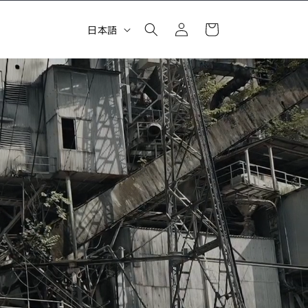
ロ
カ
グ
言
ー
日本語
イ
語
ト
ン