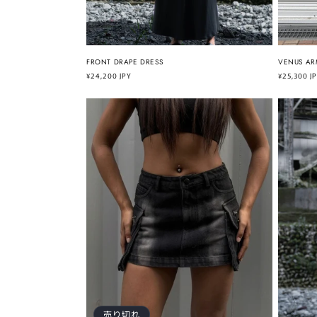
FRONT DRAPE DRESS
VENUS AR
通
¥24,200 JPY
通
¥25,300 J
常
常
価
価
格
格
売り切れ