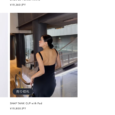
通
¥19,360 JPY
常
価
格
売り切れ
SHAP TANK O/P with Pad
通
¥19,800 JPY
常