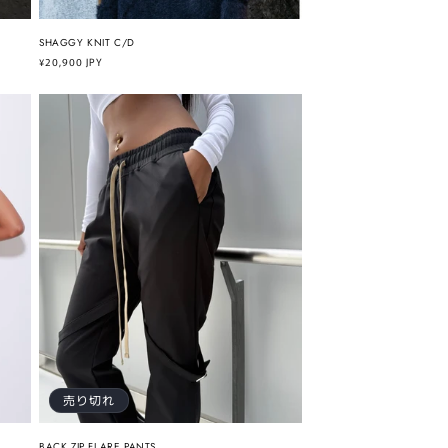
SHAGGY KNIT C/D
通
¥20,900 JPY
常
価
格
売り切れ
BACK ZIP FLARE PANTS