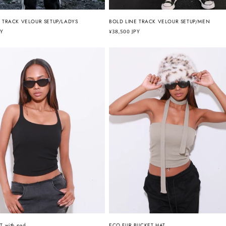
E TRACK VELOUR SETUP/LADYS
BOLD LINE TRACK VELOUR SETUP/MEN
PY
通
¥38,500 JPY
常
価
格
T with pad
ECO FUR BUCKET HAT