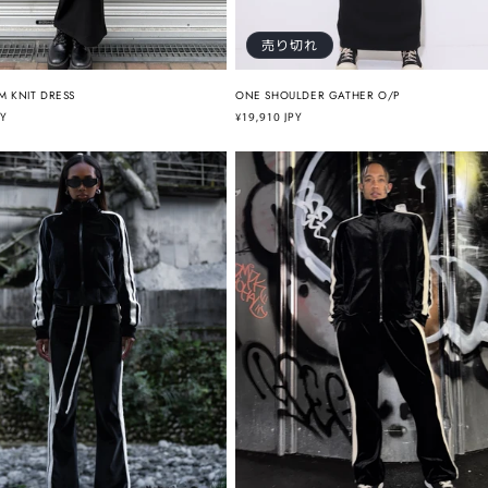
売り切れ
M KNIT DRESS
ONE SHOULDER GATHER O/P
PY
通
¥19,910 JPY
常
価
格