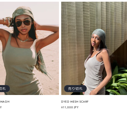
価
格
切れ
売り切れ
EMAGH
DYED MESH SCARF
PY
通
¥11,000 JPY
常
価
格