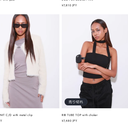
通
¥7,810 JPY
常
価
格
売り切れ
T C/D with metal clip
RIB TUBE TOP with choker
PY
通
¥7,480 JPY
常