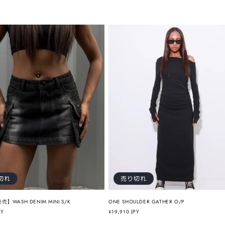
切れ
売り切れ
】WASH DENIM MINI S/K
ONE SHOULDER GATHER O/P
PY
通
¥19,910 JPY
常