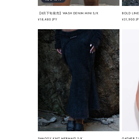
【8月下旬発売】WASH DENIM MINI S/K
BOLD LIN
通
¥18,480 JPY
通
¥31,900 J
常
常
価
価
格
格
SHAGGY KNIT MERMAID S/K
GATHER T/