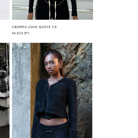
CROPPED LONG SLEEVE T/S
通
¥6,820 JPY
常
価
格