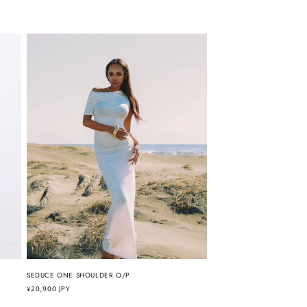
SEDUCE ONE SHOULDER O/P
通
¥20,900 JPY
常